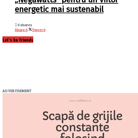
energetic mai sustenabil
0 shares
Share
0
Tweet
0
Let’s be friends
ADVERTISEMENT