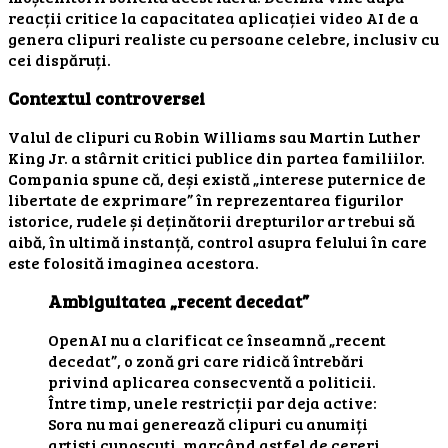
reacții critice la capacitatea aplicației video AI de a
genera clipuri realiste cu persoane celebre, inclusiv cu
cei dispăruți.
Contextul controversei
Valul de clipuri cu Robin Williams sau Martin Luther
King Jr. a stârnit critici publice din partea familiilor.
Compania spune că, deși există „interese puternice de
libertate de exprimare” în reprezentarea figurilor
istorice, rudele și deținătorii drepturilor ar trebui să
aibă, în ultimă instanță, control asupra felului în care
este folosită imaginea acestora.
Ambiguitatea „recent decedat”
OpenAI nu a clarificat ce înseamnă „recent
decedat”, o zonă gri care ridică întrebări
privind aplicarea consecventă a politicii.
Între timp, unele restricții par deja active:
Sora nu mai generează clipuri cu anumiți
artiști cunoscuți, marcând astfel de cereri