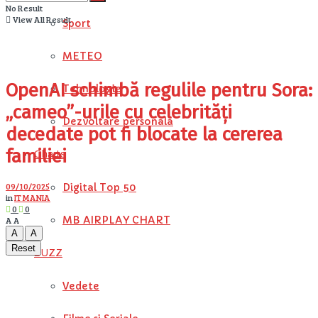
No Result
View All Result
Sport
METEO
OpenAI schimbă regulile pentru Sora:
Tehnologie
„cameo”-urile cu celebrități
Dezvoltare personala
decedate pot fi blocate la cererea
familiei
Charts
09/10/2025
Digital Top 50
in
IT MANIA
0
0
MB AIRPLAY CHART
A
A
A
A
Reset
BUZZ
Vedete