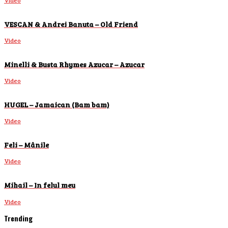
Video
VESCAN & Andrei Banuta – Old Friend
Video
Minelli & Busta Rhymes Azucar – Azucar
Video
HUGEL – Jamaican (Bam bam)
Video
Feli – Mânile
Video
Mihail – In felul meu
Video
Trending