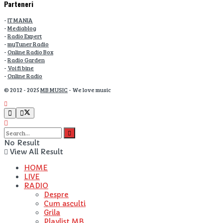
Parteneri
-
IT MANIA
-
Mediablog
-
Radio Expert
-
myTuner Radio
-
Online Radio Box
-
Radio Garden
-
Voi fi bine
-
Online Radio
© 2012 - 2025
MB MUSIC
- We love music
No Result
View All Result
HOME
LIVE
RADIO
Despre
Cum asculti
Grila
Playlist MB