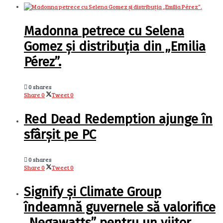
Madonna petrece cu Selena
Gomez și distribuția din „Emilia
Pérez”.
0 shares
Share
0
Tweet
0
Red Dead Redemption ajunge în
sfârșit pe PC
0 shares
Share
0
Tweet
0
Signify și Climate Group
îndeamnă guvernele să valorifice
„Negawatts” pentru un viitor