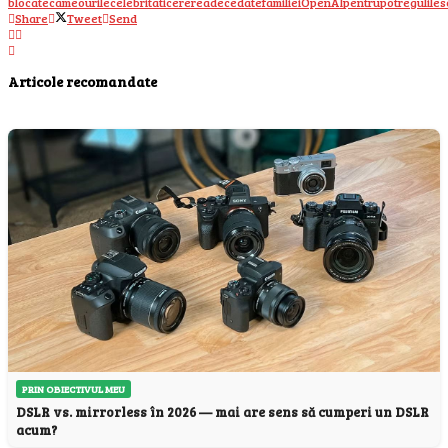
blocate
cameourile
celebritati
cererea
decedate
familiei
OpenAI
pentru
pot
regulile
s
Share
Tweet
Send
Articole recomandate
PRIN OBIECTIVUL MEU
DSLR vs. mirrorless în 2026 — mai are sens să cumperi un DSLR
acum?