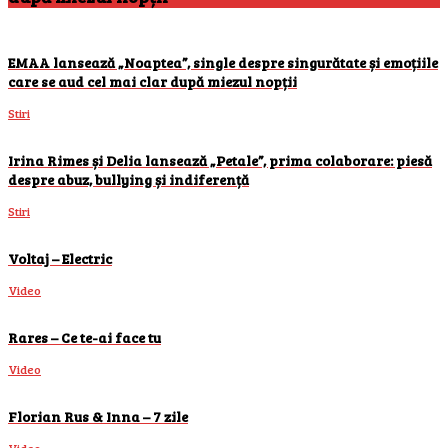
EMAA lansează „Noaptea”, single despre singurătate și emoțiile
care se aud cel mai clar după miezul nopții
Stiri
Irina Rimes și Delia lansează „Petale”, prima colaborare: piesă
despre abuz, bullying și indiferență
Stiri
Voltaj – Electric
Video
Rares – Ce te-ai face tu
Video
Florian Rus & Inna – 7 zile