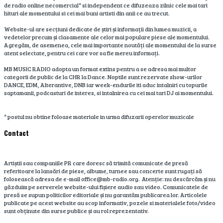
de radio online necomercial* si independent ce difuzeaza zilnic cele mai tari
hituri ale momentului si cei mai buni artisti din anii ce au trecut.
Website-ul are secțiuni dedicate de știri și informații din lumea muzicii, a
vedetelor precum și clasamente ale celor mai populare piese ale momentului.
Agregăm, de asemenea, cele mai importante noutăți ale momentului de la surse
atent selectate, pentru cei care vor sa fie mereu informați.
MB MUSIC RADIO adopta un format extins pentru a se adresa mai multor
categorii de public de la CHR la Dance. Noptile sunt rezervate show-urilor
DANCE, EDM, Alterantive, DNB iar week-endurile iti aduc intalniri cu topurile
saptamanii, podcasturi de interes, si intalnirea cu cei mai tari DJ ai momentului.
* postul nu obtine foloase materiale in urma difuzarii operelor muzicale
Contact
Artiștii sau companiile PR care doresc să trimită comunicate de presă
referitoare la lansări de piese, albume, turnee sau concerte sunt rugați să
folosească adresa de e-mail office@mb-radio.org. Atenție: nu descărcăm și nu
găzduim pe serverele website-ului fișiere audio sau video. Comunicatele de
presă se supun politicilor editoriale și nu garantăm publicarea lor. Articolele
publicate pe acest website au scop informativ, pozele si materialele foto/video
sunt obținute din surse publice și au rol reprezentativ.