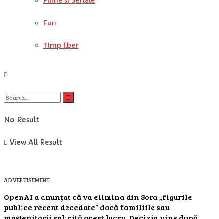
Filme si Seriale
Fun
Timp liber
No Result
View All Result
ADVERTISEMENT
OpenAI a anunțat că va elimina din Sora „figurile
publice recent decedate” dacă familiile sau
moștenitorii solicită acest lucru. Decizia vine după