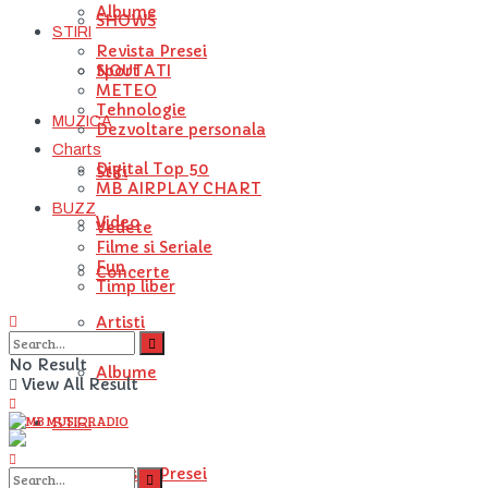
Albume
SHOWS
STIRI
Revista Presei
NOUTATI
Sport
METEO
Tehnologie
MUZICA
Dezvoltare personala
Charts
Digital Top 50
Stiri
MB AIRPLAY CHART
BUZZ
Video
Vedete
Filme si Seriale
Fun
Concerte
Timp liber
Artisti
No Result
Albume
View All Result
STIRI
Revista Presei