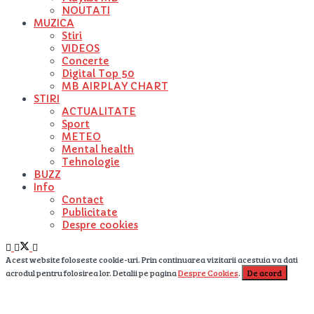
NOUTATI
MUZICA
Stiri
VIDEOS
Concerte
Digital Top 50
MB AIRPLAY CHART
STIRI
ACTUALITATE
Sport
METEO
Mental health
Tehnologie
BUZZ
Info
Contact
Publicitate
Despre cookies
Acest website foloseste cookie-uri. Prin continuarea vizitarii acestuia va dati
acrodul pentru folosirea lor. Detalii pe pagina
Despre Cookies
.
De acord