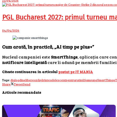
22/04/2026
PGL Bucharest 2027: primul turneu ma
04/04/2026
Cum arată, în practică, „AI timp pe plus+”
Nucleul campaniei este
SmartThings
, aplicația care co
notificare inteligentă
care îi adună pe membrii familiei
Citeste continuarea in articolul
postat pe IT MANIA
Tags:
dialog
din
eliberează
părinteadolescent
pentru
rutină
Samsung
SmartThings
T
Share
Tweet
Send
Articole recomandate