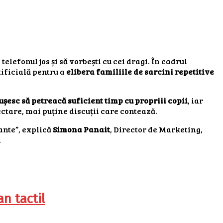
elefonul jos și să vorbești cu cei dragi. În cadrul
tificială pentru a
elibera familiile de sarcini repetitive
ușesc să petreacă suficient timp cu propriii copii
, iar
ectare, mai puține discuții care contează.
ante”, explică
Simona Panait
, Director de Marketing,
.
n tactil