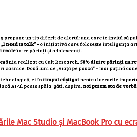
propune un tip diferit de alertă: una care te invită să pui t
a
„I need to talk”
– o inițiativă care folosește inteligența ar
i reale
între părinți și adolescenți.
România realizat cu Cult Research,
58% dintre părinți nu re
ri casnice. Două luni de „viață pe pauză” – mai puțină con
tehnologică, ci în
timpul câștigat
pentru lucrurile import
acă AI-ul poate spăla, găti, aspira,
noi putem sta de vorbă
ile Mac Studio și MacBook Pro cu ecra