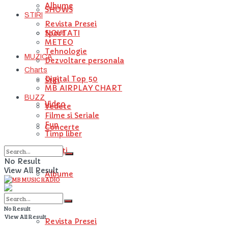
Albume
SHOWS
STIRI
Revista Presei
NOUTATI
Sport
METEO
Tehnologie
MUZICA
Dezvoltare personala
Charts
Digital Top 50
Stiri
MB AIRPLAY CHART
BUZZ
Video
Vedete
Filme si Seriale
Fun
Concerte
Timp liber
Artisti
No Result
View All Result
Albume
STIRI
No Result
View All Result
Revista Presei