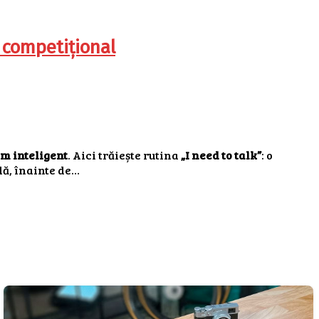
 competițional
m inteligent
. Aici trăiește rutina
„I need to talk”
: o
lă, înainte de…