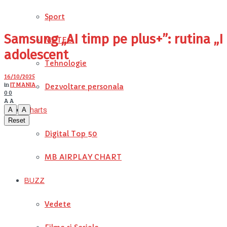
Sport
Samsung „AI timp pe plus+”: rutina „I
METEO
adolescent
Tehnologie
16/10/2025
in
IT MANIA
Dezvoltare personala
0
0
A
A
A
A
Charts
Reset
Digital Top 50
MB AIRPLAY CHART
BUZZ
Vedete