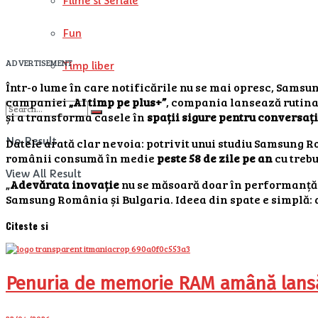
Filme si Seriale
Fun
ADVERTISEMENT
Timp liber
Într-o lume în care notificările nu se mai opresc, Samsung 
campaniei
„AI timp pe plus+”
, compania lansează rutin
și a transforma casele în
spații sigure pentru conversați
No Result
Datele arată clar nevoia: potrivit unui studiu Samsung 
românii consumă în medie
peste 58 de zile pe an
cu trebu
View All Result
„
Adevărata inovație
nu se măsoară doar în performanță 
Samsung România și Bulgaria. Ideea din spate e simplă: d
Citeste si
Penuria de memorie RAM amână lansăr