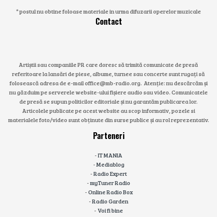
* postul nu obtine foloase materiale in urma difuzarii operelor muzicale
Contact
Artiștii sau companiile PR care doresc să trimită comunicate de presă
referitoare la lansări de piese, albume, turnee sau concerte sunt rugați să
folosească adresa de e-mail office@mb-radio.org. Atenție: nu descărcăm și
nu găzduim pe serverele website-ului fișiere audio sau video. Comunicatele
de presă se supun politicilor editoriale și nu garantăm publicarea lor.
Articolele publicate pe acest website au scop informativ, pozele si
materialele foto/video sunt obținute din surse publice și au rol reprezentativ.
Parteneri
-
IT MANIA
-
Mediablog
-
Radio Expert
-
myTuner Radio
-
Online Radio Box
-
Radio Garden
-
Voi fi bine