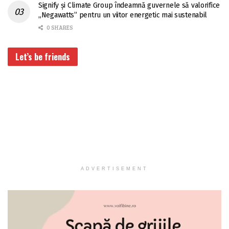
Signify și Climate Group îndeamnă guvernele să valorifice
„Negawatts” pentru un viitor energetic mai sustenabil
0 SHARES
Let’s be friends
ADVERTISEMENT