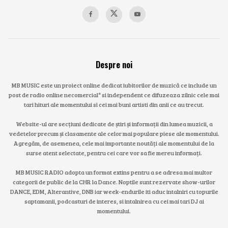
Despre noi
MB MUSIC este un proiect online dedicat iubitorilor de muzică ce include un
post de radio online necomercial* si independent ce difuzeaza zilnic cele mai
tari hituri ale momentului si cei mai buni artisti din anii ce au trecut.
Website-ul are secțiuni dedicate de știri și informații din lumea muzicii, a
vedetelor precum și clasamente ale celor mai populare piese ale momentului.
Agregăm, de asemenea, cele mai importante noutăți ale momentului de la
surse atent selectate, pentru cei care vor sa fie mereu informați.
MB MUSIC RADIO adopta un format extins pentru a se adresa mai multor
categorii de public de la CHR la Dance. Noptile sunt rezervate show-urilor
DANCE, EDM, Alterantive, DNB iar week-endurile iti aduc intalniri cu topurile
saptamanii, podcasturi de interes, si intalnirea cu cei mai tari DJ ai
momentului.