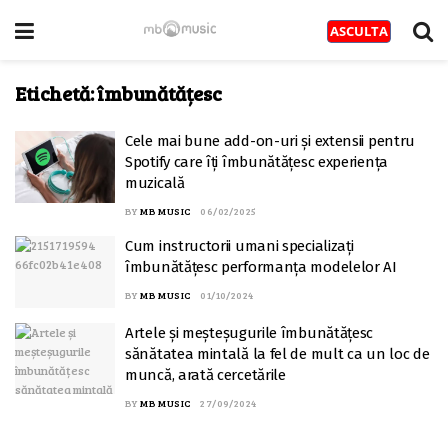
Etichetă:
îmbunătățesc
Cele mai bune add-on-uri și extensii pentru
Spotify care îți îmbunătățesc experiența
muzicală
BY
MB MUSIC
06/02/2025
Cum instructorii umani specializați
îmbunătățesc performanța modelelor AI
BY
MB MUSIC
01/10/2024
Artele și meșteșugurile îmbunătățesc
sănătatea mintală la fel de mult ca un loc de
muncă, arată cercetările
BY
MB MUSIC
27/09/2024