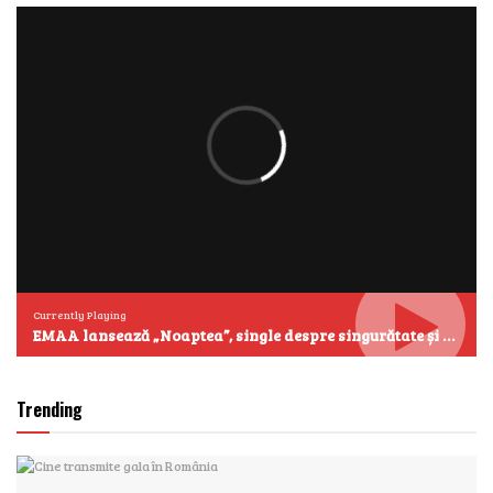
Currently Playing
EMAA lansează „Noaptea”, single despre singurătate și emoțiile care se aud cel mai clar după miezul nopții
Trending