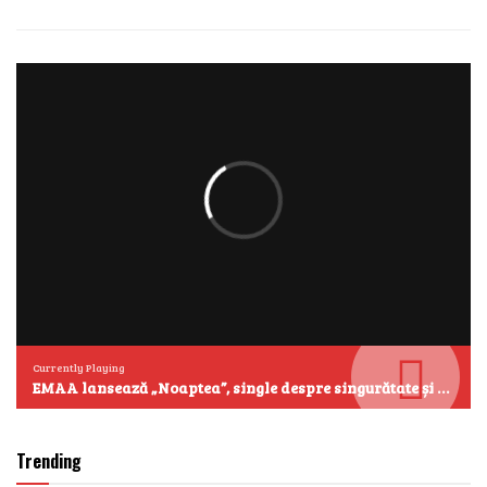
Currently Playing
EMAA lansează „Noaptea”, single despre singurătate și emoțiile care se aud cel mai clar după miezul nopții
Trending