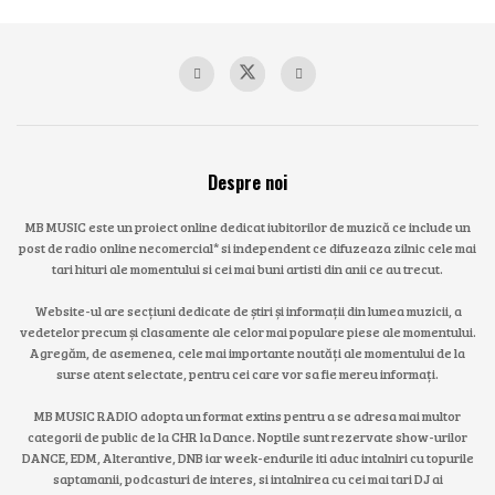
Despre noi
MB MUSIC este un proiect online dedicat iubitorilor de muzică ce include un
post de radio online necomercial* si independent ce difuzeaza zilnic cele mai
tari hituri ale momentului si cei mai buni artisti din anii ce au trecut.
Website-ul are secțiuni dedicate de știri și informații din lumea muzicii, a
vedetelor precum și clasamente ale celor mai populare piese ale momentului.
Agregăm, de asemenea, cele mai importante noutăți ale momentului de la
surse atent selectate, pentru cei care vor sa fie mereu informați.
MB MUSIC RADIO adopta un format extins pentru a se adresa mai multor
categorii de public de la CHR la Dance. Noptile sunt rezervate show-urilor
DANCE, EDM, Alterantive, DNB iar week-endurile iti aduc intalniri cu topurile
saptamanii, podcasturi de interes, si intalnirea cu cei mai tari DJ ai