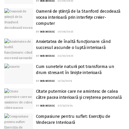
BY
MB MUSIC
25/09/2025
Oamenii de știință de la Stanford decodează
vocea interioară prin interfețe creier-
computer
BY
MB MUSIC
19/08/2025
Anxietatea de înaltă funcționare: când
succesul ascunde o luptă interioară
BY
MB MUSIC
26/02/2025
Cum sunetele naturii pot transforma un
drum stresant în liniște interioară
BY
MB MUSIC
12/11/2024
Citate puternice care ne amintesc de calea
către pacea interioară și creșterea personală
BY
MB MUSIC
05/11/2024
Compasiune pentru suflet: Exercițiu de
Vindecare Interioară