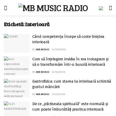
Etichetă:
Interioară
Când competența începe să coste liniștea
interioară
BY
MB MUSIC
22/04/2026
Cum să înțelegem invidia în era Instagram și
să o transformăm într-o busolă interioară
BY
MB MUSIC
15/01/2026
Gastrofizica: cum starea ta interioară schimbă
gustul mâncării
BY
MB MUSIC
30/11/2025
De ce „plictiseala spirituală” este normală și
cum poate îmbunătăți practica interioară