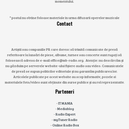
momentului.
* postul nu obtine foloase materiale in urma difuzarii operelor muzicale
Contact
Artiștii sau companiile PR care doresc să trimită comunicate de presă
referitoare la lansări de piese, albume, turnee sau concerte sunt rugați să
folosească adresa de e-mail office@mb-radio.org. Atenție: nu descărcăm și
nu găzduim pe serverele website-ului fișiere audio sau video. Comunicatele
de presă se supun politicilor editoriale și nu garantăm publicarea lor.
Articolele publicate pe acest website au scop informativ, pozele si
materialele foto/video sunt obținute din surse publice și au rol reprezentativ.
Parteneri
-
IT MANIA
-
Mediablog
-
Radio Expert
-
myTuner Radio
-
Online Radio Box