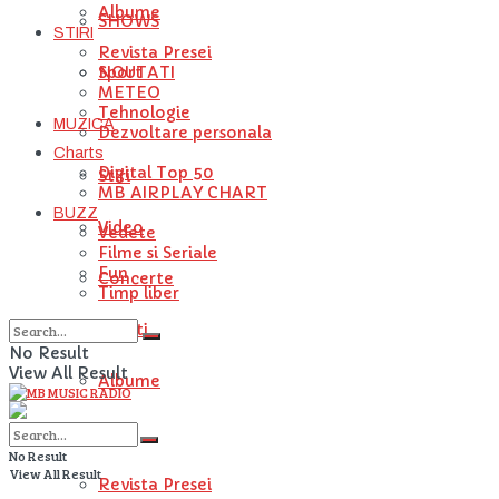
Albume
SHOWS
STIRI
Revista Presei
NOUTATI
Sport
METEO
Tehnologie
MUZICA
Dezvoltare personala
Charts
Digital Top 50
Stiri
MB AIRPLAY CHART
BUZZ
Video
Vedete
Filme si Seriale
Fun
Concerte
Timp liber
Artisti
No Result
View All Result
Albume
STIRI
No Result
View All Result
Revista Presei