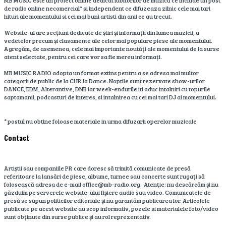
MB MUSIC este un proiect online dedicat iubitorilor de muzică ce include un post
de radio online necomercial* si independent ce difuzeaza zilnic cele mai tari
hituri ale momentului si cei mai buni artisti din anii ce au trecut.
Website-ul are secțiuni dedicate de știri și informații din lumea muzicii, a
vedetelor precum și clasamente ale celor mai populare piese ale momentului.
Agregăm, de asemenea, cele mai importante noutăți ale momentului de la surse
atent selectate, pentru cei care vor sa fie mereu informați.
MB MUSIC RADIO adopta un format extins pentru a se adresa mai multor
categorii de public de la CHR la Dance. Noptile sunt rezervate show-urilor
DANCE, EDM, Alterantive, DNB iar week-endurile iti aduc intalniri cu topurile
saptamanii, podcasturi de interes, si intalnirea cu cei mai tari DJ ai momentului.
* postul nu obtine foloase materiale in urma difuzarii operelor muzicale
Contact
Artiștii sau companiile PR care doresc să trimită comunicate de presă
referitoare la lansări de piese, albume, turnee sau concerte sunt rugați să
folosească adresa de e-mail office@mb-radio.org. Atenție: nu descărcăm și nu
găzduim pe serverele website-ului fișiere audio sau video. Comunicatele de
presă se supun politicilor editoriale și nu garantăm publicarea lor. Articolele
publicate pe acest website au scop informativ, pozele si materialele foto/video
sunt obținute din surse publice și au rol reprezentativ.