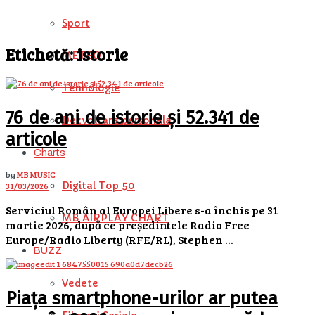
Sport
Etichetă:
istorie
METEO
Tehnologie
76 de ani de istorie și 52.341 de
Dezvoltare personala
articole
Charts
by
MB MUSIC
Digital Top 50
31/03/2026
Serviciul Român al Europei Libere s-a închis pe 31
MB AIRPLAY CHART
martie 2026, după ce președintele Radio Free
Europe/Radio Liberty (RFE/RL), Stephen ...
BUZZ
Vedete
Piața smartphone-urilor ar putea