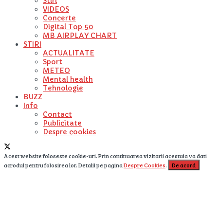
Stiri
VIDEOS
Concerte
Digital Top 50
MB AIRPLAY CHART
STIRI
ACTUALITATE
Sport
METEO
Mental health
Tehnologie
BUZZ
Info
Contact
Publicitate
Despre cookies
Acest website foloseste cookie-uri. Prin continuarea vizitarii acestuia va dati
acrodul pentru folosirea lor. Detalii pe pagina
Despre Cookies
.
De acord