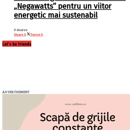
„Negawatts” pentru un viitor
energetic mai sustenabil
0 shares
Share
0
Tweet
0
Let’s be friends
ADVERTISEMENT