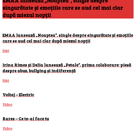
EMAA lansează „Noaptea”, single despre
singurătate și emoțiile care se aud cel mai clar
după miezul nopții
EMAA lansează „Noaptea”, single despre singurătate și emoțiile
care se aud cel mai clar după miezul nopții
Stiri
Irina Rimes și Delia lansează „Petale”, prima colaborare: piesă
despre abuz, bullying și indiferență
Stiri
Voltaj – Electric
Video
Rares – Ce te-ai face tu
Video