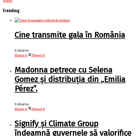
Video
Trending
Cine transmite gala în România
0 shares
Share
0
Tweet
0
Madonna petrece cu Selena
Gomez și distribuția din „Emilia
Pérez”.
0 shares
Share
0
Tweet
0
Signify și Climate Group
îndeamnă guvernele să valorifice