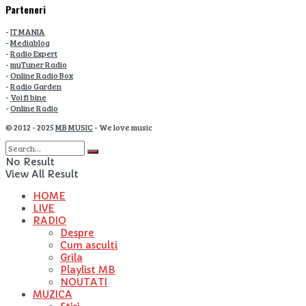
Parteneri
-
IT MANIA
-
Mediablog
-
Radio Expert
-
myTuner Radio
-
Online Radio Box
-
Radio Garden
-
Voi fi bine
-
Online Radio
© 2012 - 2025
MB MUSIC
- We love music
No Result
View All Result
HOME
LIVE
RADIO
Despre
Cum asculti
Grila
Playlist MB
NOUTATI
MUZICA