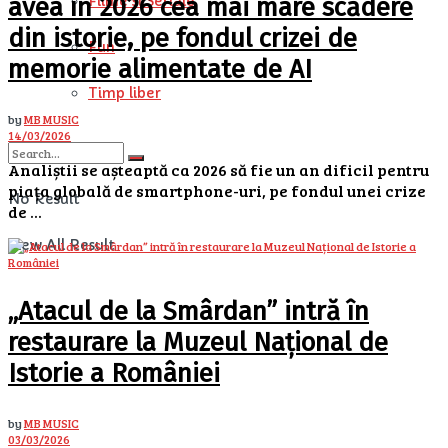
Filme si Seriale
avea în 2026 cea mai mare scădere
din istorie, pe fondul crizei de
Fun
memorie alimentate de AI
Timp liber
by
MB MUSIC
14/03/2026
Analiștii se așteaptă ca 2026 să fie un an dificil pentru
piața globală de smartphone-uri, pe fondul unei crize
No Result
de ...
View All Result
„Atacul de la Smârdan” intră în
restaurare la Muzeul Național de
Istorie a României
by
MB MUSIC
03/03/2026