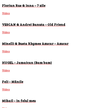
Florian Rus & Inna – 7 zile
Video
VESCAN & Andrei Banuta – Old Friend
Video
Minelli & Busta Rhymes Azucar – Azucar
Video
HUGEL – Jamaican (Bam bam)
Video
Feli – Mânile
Video
Mihail – In felul meu