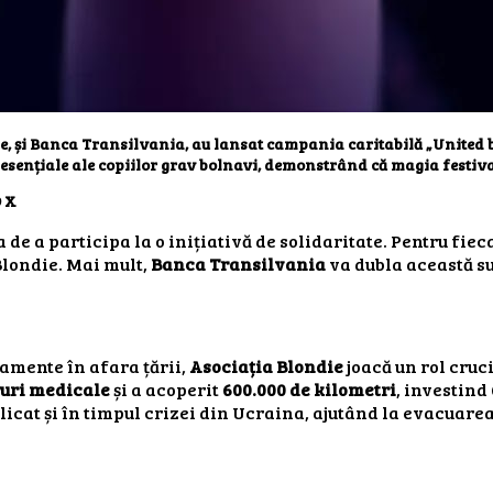
e, și
Banca Transilvania
, au lansat campania caritabilă
„United 
esențiale ale copiilor grav bolnavi, demonstrând că magia festiva
D X
 de a participa la o inițiativă de solidaritate. Pentru fie
Blondie. Mai mult,
Banca Transilvania
va dubla această su
tamente în afara țării,
Asociația Blondie
joacă un rol cruc
ruri medicale
și a acoperit
600.000 de kilometri
, investind
licat și în timpul crizei din Ucraina, ajutând la evacuare