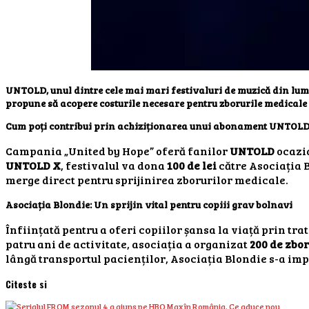
UNTOLD
, unul dintre cele mai mari festivaluri de muzică din lum
propune să acopere costurile necesare pentru zborurile medicale 
Cum poți contribui prin achiziționarea unui abonament UNTOL
Campania „United by Hope” oferă fanilor
UNTOLD
ocazia
UNTOLD X
, festivalul va dona
100 de lei
către Asociația 
merge direct pentru sprijinirea zborurilor medicale.
Asociația Blondie: Un sprijin vital pentru copiii grav bolnavi
Înființată pentru a oferi copiilor șansa la viață prin tra
patru ani de activitate, asociația a organizat
200 de zbo
lângă transportul pacienților, Asociația Blondie s-a imp
Citeste si