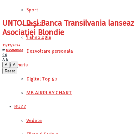
Sport
UNTOLD și Banca Transilvania lanseaz
METEO
Asociației Blondie
Tehnologie
11/12/2024
in
Mediablog
Dezvoltare personala
0
0
A
A
A
A
Charts
Reset
Digital Top 50
MB AIRPLAY CHART
BUZZ
Vedete