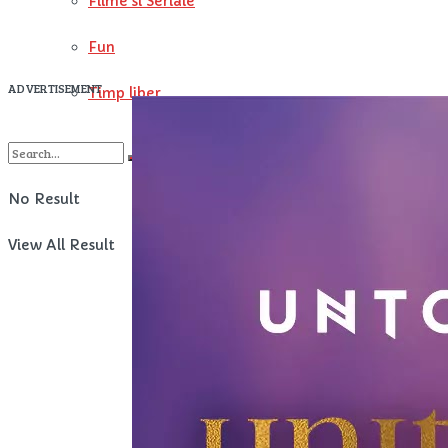
Filme si Seriale
Fun
ADVERTISEMENT
Timp liber
No Result
View All Result