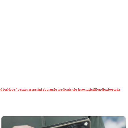
by Hope” pentru a sprijini zborurile medicale ale Asociației Blondie
zborurile