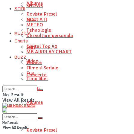
Albume
SHOWS
STIRI
Revista Presei
NOUTATI
Sport
METEO
Tehnologie
MUZICA
Dezvoltare personala
Charts
Digital Top 50
Stiri
MB AIRPLAY CHART
BUZZ
Video
Vedete
Filme si Seriale
Fun
Concerte
Timp liber
Artisti
No Result
View All Result
Albume
STIRI
No Result
View All Result
Revista Presei