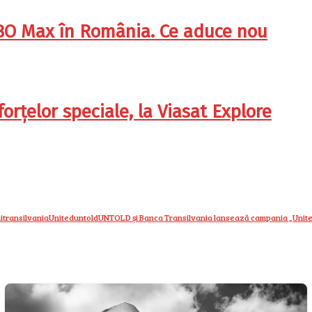
HBO Max în România. Ce aduce nou
orțelor speciale, la Viasat Explore
i
transilvania
United
untold
UNTOLD și Banca Transilvania lansează campania „United 