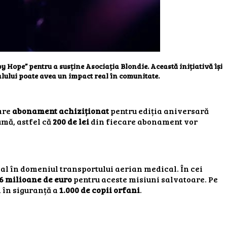
by Hope”
pentru a susține
Asociația Blondie
. Această inițiativă își
lului poate avea un impact real în comunitate.
care
abonament achiziționat
pentru ediția aniversară
mă, astfel că
200 de lei
din fiecare abonament vor
ial în domeniul transportului aerian medical. În cei
6 milioane de euro
pentru aceste misiuni salvatoare. Pe
a în siguranță a
1.000 de copii orfani
.