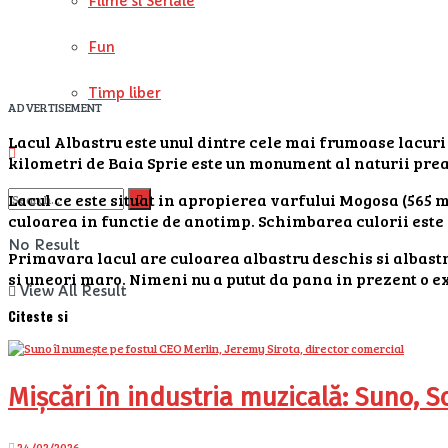
Filme si Seriale
Fun
Timp liber
ADVERTISEMENT
Lacul Albastru este unul dintre cele mai frumoase lacuri 
kilometri de Baia Sprie este un monument al naturii prea
Lacul ce este situat in apropierea varfului Mogosa (565 me
culoarea in functie de anotimp. Schimbarea culorii este 
No Result
Primavara lacul are culoarea albastru deschis si albast
si uneori maro. Nimeni nu a putut da pana in prezent o e
View All Result
Citeste si
Mișcări în industria muzicală: Suno, S
24/02/2026