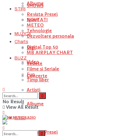
Albume
SHOWS
STIRI
Revista Presei
NOUTATI
Sport
METEO
Tehnologie
MUZICA
Dezvoltare personala
Charts
Digital Top 50
Stiri
MB AIRPLAY CHART
BUZZ
Video
Vedete
Filme si Seriale
Fun
Concerte
Timp liber
Artisti
No Result
Albume
View All Result
STIRI
Revista Presei