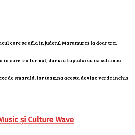
acul care se afla in judetul Maramures la doar trei
i in care s-a format, dar si a faptului ca isi schimba
flexe de smarald, iar toamna acesta devine verde inchis
 Music și Culture Wave