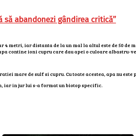
ă să abandonezi gândirea critică”
 4 metri, iar distanta de la un mal la altul este de 50 de 
 apa contine ioni cupru care dau apei o culoare albastru-v
ratiei mare de sulf si cupru. Cu toate acestea, apa nu este
 iar in jur lui s-a format un biotop specific.