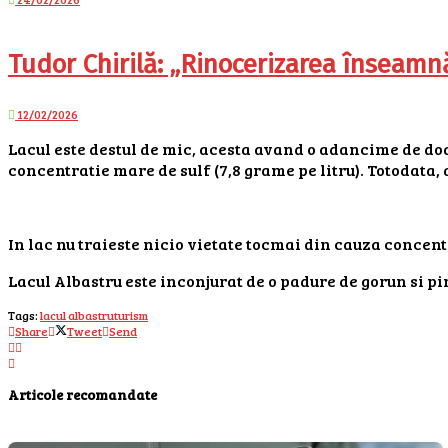
Tudor Chirilă: „Rinocerizarea înseamn
12/02/2026
Lacul este destul de mic, acesta avand o adancime de doar
concentratie mare de sulf (7,8 grame pe litru). Totodata,
In lac nu traieste nicio vietate tocmai din cauza concent
Lacul Albastru este inconjurat de o padure de gorun si pin,
Tags:
lacul albastru
turism
Share
Tweet
Send
Articole recomandate