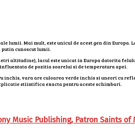
ale lumii. Mai mult, este unicul de acest gen din Europa. L
 putin cunoscut lumii.
tri altitudine), lacul este unicat in Europa datorita felulu
influentata de pozitia soarelui si de temperatura apei.
ru inchis, vara are culoarea verde inchis si uneori cu re
xplicatie stiintifica exacta pentru aceste schimbari.
ony Music Publishing, Patron Saints of